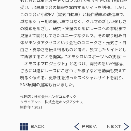
もともとは東京オートサロン2021公式サイトの制作依頼を
受け、出展車２台の情報を案内するサイトを制作。しかし
この２台が小型EV（電気自動車）と軽自動車の改造車で、
単なるショー用の展示車ではなく、クルマの新しい楽しさ
の模索をめざし、研究・実証のためにレースへの参戦まで
見据えて開発してきたユニークなクルマ。その取り組み自
体がホンダアクセスという会社のユニークさ・元気さ・自
由さ・真摯さを伝え得るものと考え、独立したサイトとし
て訴求することを提案。“オモシロいスポーツへの挑戦”＝
「オモスポプロジェクト」と名づけ、開発の想いや過程、
さらには遂にレースにこぎつけた様子などを動画も交えて
明るく伝える、更新性を持ったスペシャルサイトを創り、
SNS展開の提案も行いました。
代理店
株式会社ホンダコムテック
クライアント
株式会社ホンダアクセス
制作年
2021
BACK
PREV.
NEXT